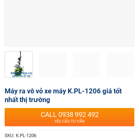
Máy ra vô vỏ xe máy K.PL-1206 giá tốt
nhất thị trường
CALL 0938 992 492
YÊU CẦU TƯ VẤN
SKU:
K.PL-1206