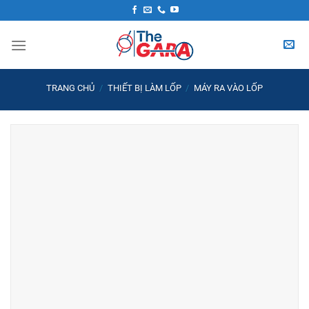
Skip
to
content
TRANG CHỦ
/
THIẾT BỊ LÀM LỐP
/
MÁY RA VÀO LỐP