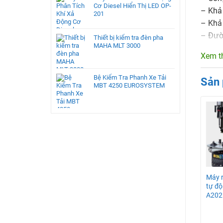
Cơ Diesel Hiển Thị LED OP-
– Khả
201
– Khả
– Đườn
Thiết bị kiểm tra đèn pha
MAHA MLT 3000
– Bề r
Xem t
– Đườn
Bệ Kiểm Tra Phanh Xe Tải
Sản
MBT 4250 EUROSYSTEM
Đặc đ
– Máy 
nhiều 
– Thiế
– Mâm 
– Tha
– Các
Máy ra vào lốp xe
Máy tạo khí nito 70
Máy r
– Than
con TC940
lít/phút
tự độ
THIET
A202
Cung c
nước s