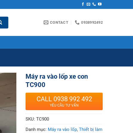
CONTACT
0938992492
Máy ra vào lốp xe con
TC900
CALL 0938 992 492
YÊU CẦU TƯ VẤN
SKU:
TC900
Danh mục:
Máy ra vào lốp
,
Thiết bị làm