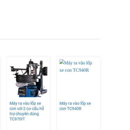
h vụ làm lốp xe con, với ưu điểm phù hợp với
 xe máy của các cửa hàng sửa chữa xe mô tô.
ứng đầy đủ về thông số kỹ thuật.
Máy ra vào lốp xe
Máy ra vào lốp xe
Thiết bị kiể
ệc hỗ trợ ra vào lốp.
con với 2 cơ cấu hỗ
con TC940R
đặt bánh x
trợ chuyên dùng
Corghi Exa
thiết bị đăng kiểm xe nhập khẩu trực tiếp từ các
TC970IT
Blacktech 
ín – giá thành hợp lí – phân phối toàn quốc.