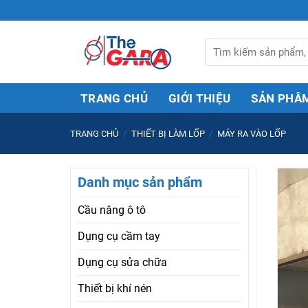
Skip
to
content
Tìm
kiếm:
TRANG CHỦ
GIỚI THIỆU
SẢN PHÂ
TRANG CHỦ
/
THIẾT BỊ LÀM LỐP
/
MÁY RA VÀO LỐP
Danh mục sản phẩm
Cầu nâng ô tô
Dụng cụ cầm tay
Dụng cụ sửa chữa
Thiết bị khí nén