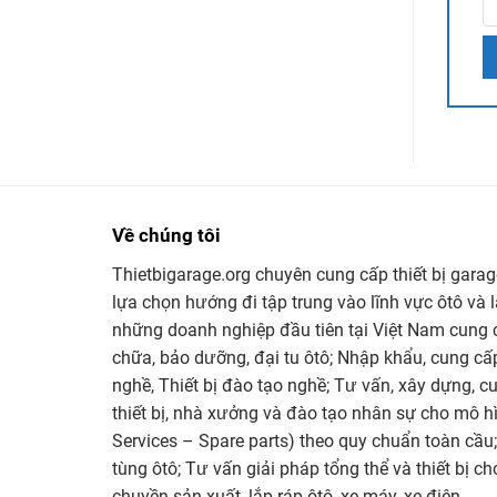
Về chúng tôi
Thietbigarage.org chuyên cung cấp thiết bị gara
lựa chọn hướng đi tập trung vào lĩnh vực ôtô và 
những doanh nghiệp đầu tiên tại Việt Nam cung c
chữa, bảo dưỡng, đại tu ôtô; Nhập khẩu, cung cấp
nghề, Thiết bị đào tạo nghề; Tư vấn, xây dựng, cu
thiết bị, nhà xưởng và đào tạo nhân sự cho mô hì
Services – Spare parts) theo quy chuẩn toàn cầu
tùng ôtô; Tư vấn giải pháp tổng thể và thiết bị c
chuyền sản xuất, lắp ráp ôtô, xe máy, xe điện…