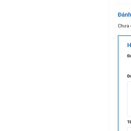
Xem th
Đánh
Chưa 
H
Đ
1 t
Đ
T