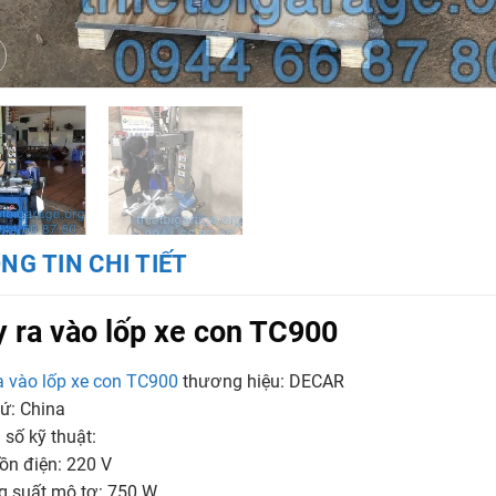
NG TIN CHI TIẾT
 ra vào lốp xe con TC900
a vào lốp xe con TC900
thương hiệu: DECAR
ứ: China
số kỹ thuật:
ồn điện: 220 V
g suất mô tơ: 750 W