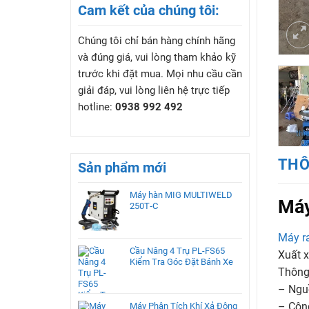
Cam kết của chúng tôi:
Chúng tôi chỉ bán hàng chính hãng
và đúng giá, vui lòng tham khảo kỹ
trước khi đặt mua. Mọi nhu cầu cần
giải đáp, vui lòng liên hệ trực tiếp
hotline:
0938 992 492
THÔ
Sản phẩm mới
Máy hàn MIG MULTIWELD
Máy
250T‑C
Máy r
Cầu Nâng 4 Trụ PL-FS65
Xuất x
Kiểm Tra Góc Đặt Bánh Xe
Thông 
– Ngu
– Côn
Máy Phân Tích Khí Xả Động