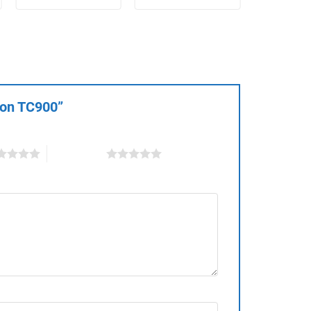
 con TC900”
5 trên 5 sao