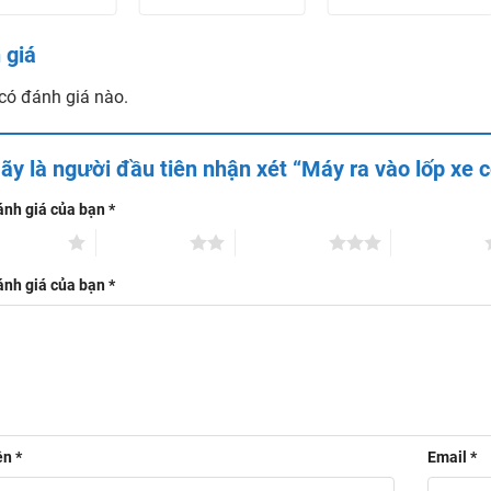
êm thiết bị khác
tại đây:
 giá
có đánh giá nào.
ãy là người đầu tiên nhận xét “Máy ra vào lốp xe
ánh giá của bạn
*
rên 5 sao
2 trên 5 sao
3 trên 5 sao
4 trên 5 sao
ánh giá của bạn
*
ên
*
Email
*