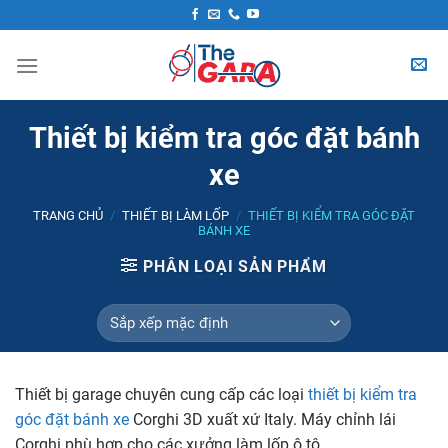
Skip
to
content
Thiết bị kiểm tra góc đặt bánh
xe
TRANG CHỦ
/
THIẾT BỊ LÀM LỐP
/
THIẾT BỊ KIỂM TRA GÓC ĐẶT
BÁNH XE
PHÂN LOẠI SẢN PHẨM
Thiết bị garage chuyên cung cấp các loại
thiết bị kiểm tra
góc đặt bánh xe
Corghi 3D xuất xứ Italy. Máy chỉnh lái
Corghi phù hợp cho các xưởng làm lốp ô tô