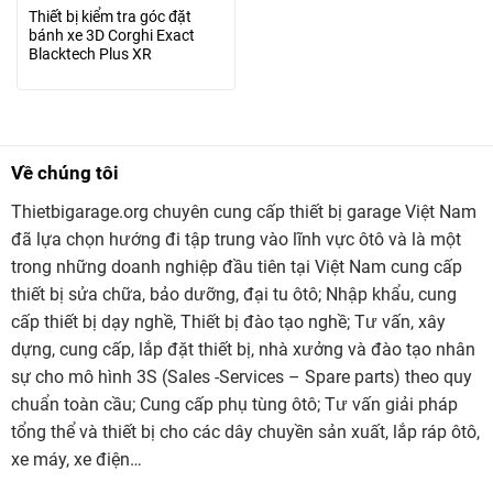
Cơ sở dữ liệu xe cho nhiều thương hiệu xe toàn cầu với
Thiết bị kiểm tra góc đặt
bánh xe 3D Corghi Exact
hơn 20,000 model xe.
Blacktech Plus XR
Đo góc đặt bánh xe chính xác và nhanh chóng.
Một số Máy chỉnh lái chỉ có 2 camera, nhưng Corghi Exact
Blacktech Plus XR được trang bị tới 8 camera giúp nhìn
Về chúng tôi
góc rộng hơn, chính xác hơn
Thietbigarage.org chuyên cung cấp thiết bị garage Việt Nam
Thông số kỹ thuật
Máy chỉnh lái 3D Corghi Exact
đã lựa chọn hướng đi tập trung vào lĩnh vực ôtô và là một
Blacktech Plus XR
trong những doanh nghiệp đầu tiên tại Việt Nam cung cấp
thiết bị sửa chữa, bảo dưỡng, đại tu ôtô; Nhập khẩu, cung
Độ chụm tổng phần: ± 20°
cấp thiết bị dạy nghề, Thiết bị đào tạo nghề; Tư vấn, xây
Độ chụm riêng phần: ± 10°
dựng, cung cấp, lắp đặt thiết bị, nhà xưởng và đào tạo nhân
Góc Camber: ± 10°
sự cho mô hình 3S (Sales -Services – Spare parts) theo quy
chuẩn toàn cầu; Cung cấp phụ tùng ôtô; Tư vấn giải pháp
Góc Caster: ± 30°
tổng thể và thiết bị cho các dây chuyền sản xuất, lắp ráp ôtô,
Góc King pin: ± 30°
xe máy, xe điện…
Góc Thrust: ± 10°