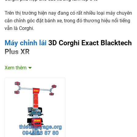
Trên thị trường hiện nay đang có rất nhiều loại máy chuyên
cân chỉnh góc đặt bánh xe, trong đó thương hiệu nổi tiếng
vẫn là Corghi.
Máy chỉnh lái
3D Corghi Exact Blacktech
Plus XR
Thiết bị kiểm tra góc đặt bánh xe
3D Corghi Exact
Xem thêm
Blacktech Plus XR sử dụng công nghệ đo góc đặt bánh xe
target mới với 8 camera kỹ thuật số độ phân giải cao cho
độ chính xác phép đo tối đa
Tiết kiệm không gian làm việc: do kích thước nhỏ gọn, nó
phù hợp cho việc lắp đặt ở các không gian nhỏ và lắp đặt
cùng với cầu nâng bốn trụ.
Camera tự động xoay đến vị trí phù hợp với chiều cao của
cầu nâng.