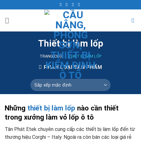
Skip
to
content
Thiết bị làm lốp
TRANG CHỦ
/
THIẾT BỊ LÀM LỐP
PHÂN LOẠI SẢN PHẨM
Những
thiết bị làm lốp
nào cần thiết
trong xưởng làm vỏ lốp ô tô
Tân Phát Etek chuyên cung cấp các thiết bị làm lốp đến từ
thương hiệu Corghi – Italy. Ngoài ra còn bán các loại giá rẻ