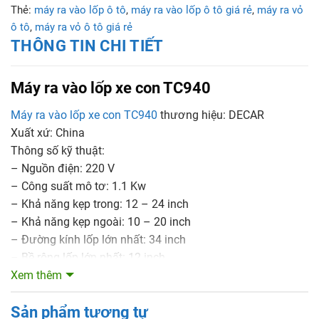
Thẻ:
máy ra vào lốp ô tô
,
máy ra vào lốp ô tô giá rẻ
,
máy ra vỏ
ô tô
,
máy ra vỏ ô tô giá rẻ
THÔNG TIN CHI TIẾT
Máy ra vào lốp xe con TC940
Máy ra vào lốp xe con TC940
thương hiệu: DECAR
Xuất xứ: China
Thông số kỹ thuật:
– Nguồn điện: 220 V
– Công suất mô tơ: 1.1 Kw
– Khả năng kẹp trong: 12 – 24 inch
– Khả năng kẹp ngoài: 10 – 20 inch
– Đường kính lốp lớn nhất: 34 inch
– Bề rộng lốp lớn nhất: 12 inch
Xem thêm
Đặc điểm:
Sản phẩm tương tự
– Đầu mỏ vịt được điều khiển lùi hoặc tiến và khóa cứng vị