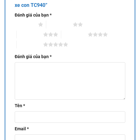
xe con TC940”
Xem thêm thiết bị khác
tại đây:
Đánh giá của bạn
*
1 trên 5 sao
2 trên 5 sao
3 trên 5 sao
4 trên 5 sao
5 trên 5 sao
Đánh giá của bạn
*
Tên
*
Email
*