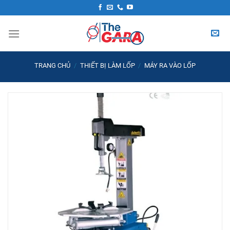
Skip
to
content
TRANG CHỦ
/
THIẾT BỊ LÀM LỐP
/
MÁY RA VÀO LỐP