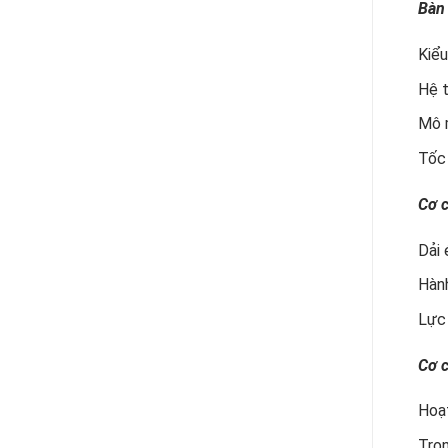
Bàn
Kiểu
Hệ t
Mô 
Tốc
Cơ c
Dải
Hành
Lực
Cơ 
Hoạ
Trọn