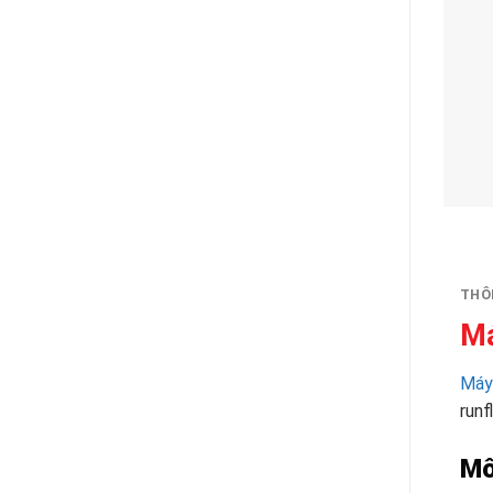
THÔN
Má
Máy 
run
Mô