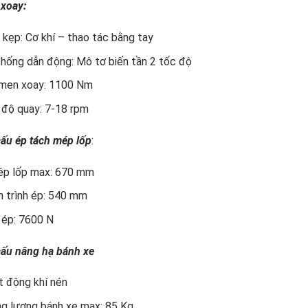
 xoay:
 kẹp: Cơ khí – thao tác bằng tay
hống dẫn động: Mô tơ biến tần 2 tốc độ
men xoay: 1100 Nm
 độ quay: 7-18 rpm
ấu ép tách mép lốp
:
 ép lốp max: 670 mm
 trình ép: 540 mm
 ép: 7600 N
cấu nâng hạ bánh xe
t động khí nén
g lượng bánh xe max: 85 Kg