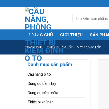
Skip
to
content
Tìm
kiếm:
TRANG CHỦ
GIỚI THIỆU
SẢN PHÂ
TRANG CHỦ
/
THIẾT BỊ LÀM LỐP
/
MÁY RA VÀO LỐP
Danh mục sản phẩm
Cầu nâng ô tô
Dụng cụ cầm tay
Dụng cụ sửa chữa
Thiết bị khí nén