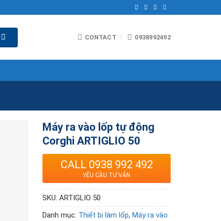
CONTACT
0938992492
Máy ra vào lốp tự động
Corghi ARTIGLIO 50
CALL 0938 992 492
YÊU CẦU TƯ VẤN
SKU:
ARTIGLIO 50
Danh mục:
Thiết bị làm lốp
,
Máy ra vào