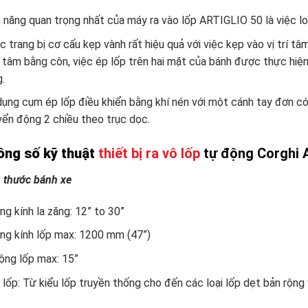
 năng quan trọng nhất của máy ra vào lốp ARTIGLIO 50 là việc l
 trang bị cơ cấu kẹp vành rất hiệu quả với việc kẹp vào vị trí 
 tâm bằng côn, việc ép lốp trên hai mặt của bánh được thực hiệ
.
ụng cụm ép lốp điều khiển bằng khí nén với một cánh tay đơn c
ển động 2 chiều theo trục dọc.
ông số kỹ thuật
thiết bị ra vô lốp
tự
động Corghi 
 thước bánh xe
g kính la zăng: 12” to 30”
ng kính lốp max: 1200 mm (47”)
ộng lốp max: 15”
 lốp: Từ kiểu lốp truyền thống cho đến các loại lốp dẹt bản rộng 