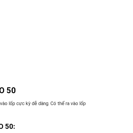
O 50
ào lốp cực kỳ dễ dàng. Có thể ra vào lốp
O 50: