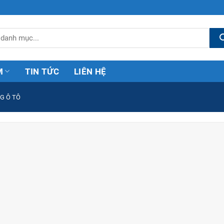
M
TIN TỨC
LIÊN HỆ
G Ô TÔ