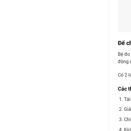
Để ch
Bệ đo 
động 
Có 2 l
Các t
Tải
Giả
Chi
Kíc