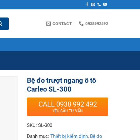
CONTACT
0938992492
Bệ đo trượt ngang ô tô
Carleo SL-300
CALL 0938 992 492
YÊU CẦU TƯ VẤN
SKU:
SL-300
Danh mục:
Thiết bị kiểm định
,
Bệ đo