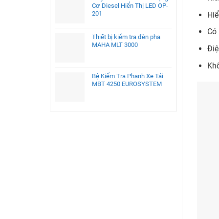
Cơ Diesel Hiển Thị LED OP-
201
Hiể
Có 
Thiết bị kiểm tra đèn pha
MAHA MLT 3000
Điệ
Khố
Bệ Kiểm Tra Phanh Xe Tải
MBT 4250 EUROSYSTEM