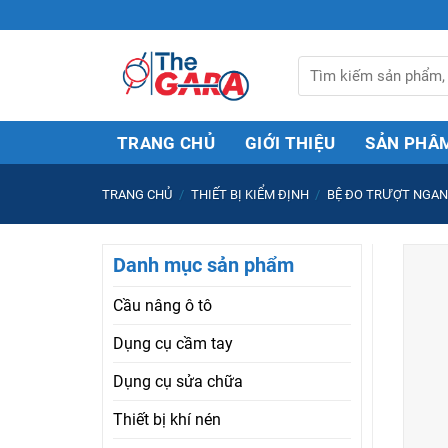
Skip
to
content
Tìm
kiếm:
TRANG CHỦ
GIỚI THIỆU
SẢN PHÂ
TRANG CHỦ
/
THIẾT BỊ KIỂM ĐỊNH
/
BỆ ĐO TRƯỢT NGAN
Danh mục sản phẩm
Cầu nâng ô tô
Dụng cụ cầm tay
Dụng cụ sửa chữa
Thiết bị khí nén