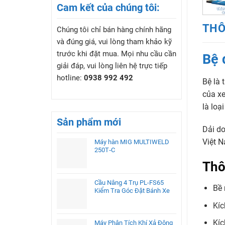
Cam kết của chúng tôi:
THÔ
Chúng tôi chỉ bán hàng chính hãng
và đúng giá, vui lòng tham khảo kỹ
trước khi đặt mua. Mọi nhu cầu cần
Bệ 
giải đáp, vui lòng liên hệ trực tiếp
hotline:
0938 992 492
Bệ là 
của xe
là loạ
Sản phẩm mới
Dải d
Việt 
Máy hàn MIG MULTIWELD
250T‑C
Thô
Cầu Nâng 4 Trụ PL-FS65
Bề 
Kiểm Tra Góc Đặt Bánh Xe
Kíc
Kíc
Máy Phân Tích Khí Xả Động