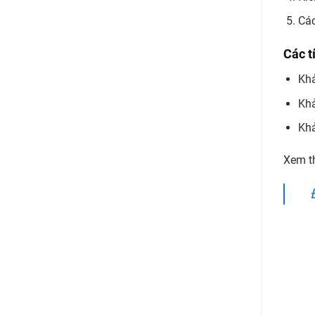
Các
Các t
Khả
Khả
Khả
Xem th