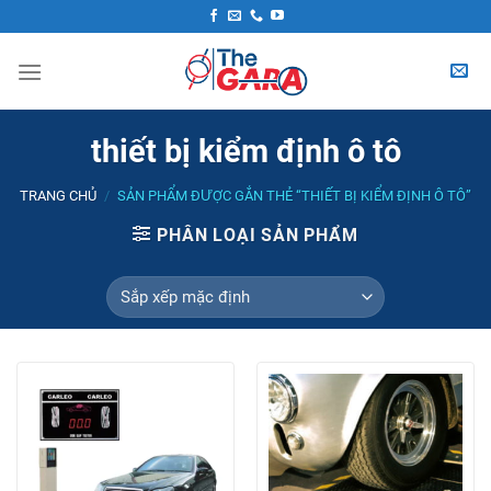
Skip
to
content
thiết bị kiểm định ô tô
TRANG CHỦ
/
SẢN PHẨM ĐƯỢC GẮN THẺ “THIẾT BỊ KIỂM ĐỊNH Ô TÔ”
PHÂN LOẠI SẢN PHẨM