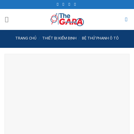
Skip
to
content
TRANG CHỦ
/
THIẾT BỊ KIỂM ĐỊNH
/
BỆ THỬ PHANH Ô TÔ