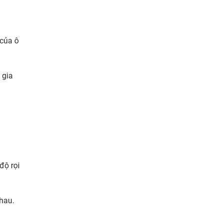
 của ô
 gia
độ rọi
hau.