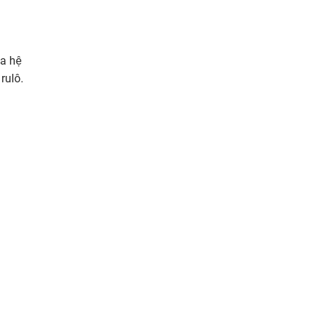
ủa hệ
rulô.