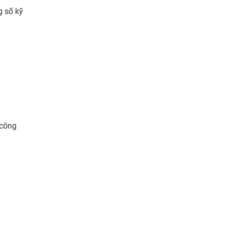
g số kỹ
 công