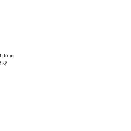
ết được
ố kỹ