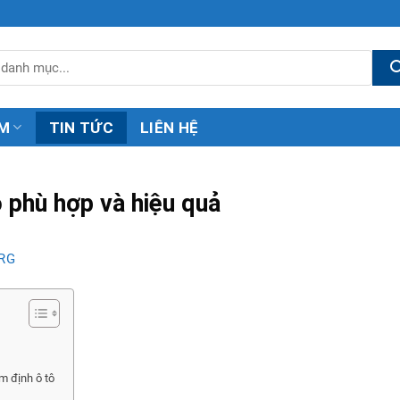
M
TIN TỨC
LIÊN HỆ
ô phù hợp và hiệu quả
RG
ểm định ô tô