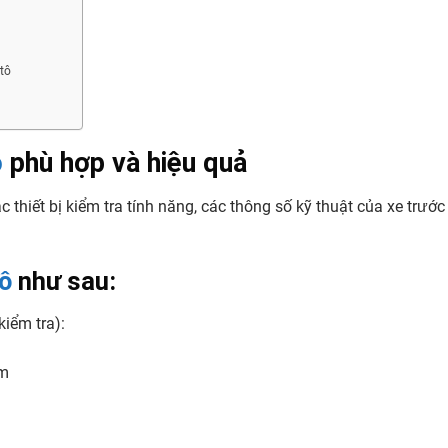
 tô
ô
phù hợp và hiệu quả
c thiết bị kiểm tra tính năng, các thông số kỹ thuật của xe trước
.
tô
như sau:
kiểm tra):
ầm