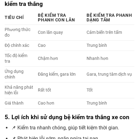
kiểm tra thắng
BỆ KIỂM TRA
BỆ KIỂM TRA PHANH
TIÊU CHÍ
PHANH CON LĂN
DẠNG TẤM
Phương thức
Con lăn quay
Cảm biến trên tấm
đo
Độ chính xác
Cao
Trung bình
Tốc độ kiểm
Chậm hơn
Nhanh hơn
tra
Ứng dụng
Đăng kiểm, gara lớn
Gara, trung tâm dịch vụ
chính
Khả năng phát
Rất tốt
Tốt
hiện lỗi
Giá thành
Cao hơn
Trung bình
5. Lợi ích khi sử dụng bệ kiểm tra thắng xe con
📌 Kiểm tra nhanh chóng, giúp tiết kiệm thời gian.
📌 Phát hiện lỗi sớm, ngăn ngừa tai nạn.