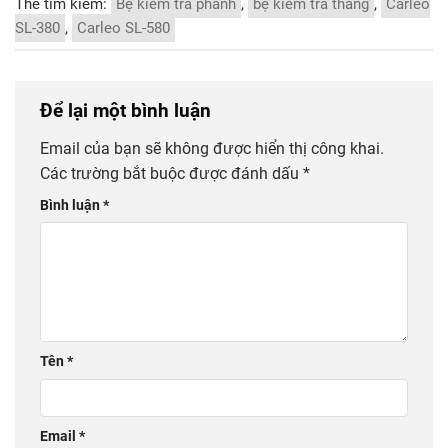
Thẻ tìm kiếm:
Bệ kiểm tra phanh
,
bệ kiểm tra thắng
,
Carleo
SL-380
,
Carleo SL-580
Để lại một bình luận
Email của bạn sẽ không được hiển thị công khai.
Các trường bắt buộc được đánh dấu
*
Bình luận
*
Tên
*
Email
*