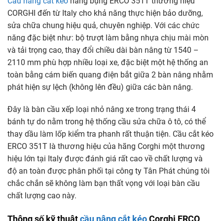
Cầu nâng cắt kéo
nâng bụng ERCO 351T thương hiệu
CORGHI đến từ Italy cho khả năng thực hiện bảo dưỡng,
sửa chữa chung hiệu quả, chuyên nghiệp. Với các chức
năng đặc biệt như: bộ trượt làm bằng nhựa chịu mài mòn
và tải trọng cao, thay đổi chiều dài bàn nâng từ 1540 –
2110 mm phù hợp nhiều loại xe, đặc biệt một hệ thống an
toàn bằng cám biến quang điện bắt giữa 2 bàn nâng nhằm
phát hiện sự lệch (không lên đều) giữa các bàn nâng.
Đây là bàn cầu xếp loại nhỏ nâng xe trong trạng thái 4
bánh tự do nằm trong hệ thống cầu sửa chữa ô tô, có thể
thay dầu làm lốp kiểm tra phanh rất thuận tiện. Cầu cắt kéo
ERCO 351T là thương hiệu của hãng Corghi một thương
hiệu lớn tại Italy được đánh giá rất cao về chất lượng và
độ an toàn được phân phối tại công ty Tân Phát chúng tôi
chắc chắn sẽ không làm bạn thất vọng với loại bàn cầu
chất lượng cao này.
Thông số kỹ thuật
cầu nâng cắt kéo
Corghi ERCO