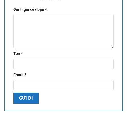
Đánh giá của bạn
*
Tên
*
Email
*
Với những ưu điểm vượt trội hơn,
máy hàn điểm Inverter
Spanesi 90PUNTPI12
được ứng dụng đa dạng trong các vị
trí bấm trên khung xe ô tô, đặc biệt khung xe Ford. Phương
pháp hàn này có thể thao tác bằng tay hoặc tự động hóa