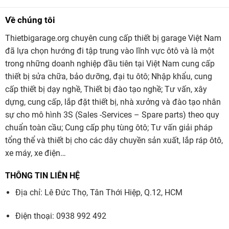
rất đơn giản. Ứng dụng để kết nối tấm thép có chiều dài
Về chúng tôi
lên đến 3+3mm. Lực bấm cao lên đến 560daN. Đặc biệt
Thietbigarage.org chuyên cung cấp thiết bị garage Việt Nam
dòng hàng cao, tạo được vết hàn cực kỳ bền chắc. Đảm
đã lựa chọn hướng đi tập trung vào lĩnh vực ôtô và là một
bảo như zin như trong nhà máy bấm.
trong những doanh nghiệp đầu tiên tại Việt Nam cung cấp
thiết bị sửa chữa, bảo dưỡng, đại tu ôtô; Nhập khẩu, cung
cấp thiết bị dạy nghề, Thiết bị đào tạo nghề; Tư vấn, xây
dựng, cung cấp, lắp đặt thiết bị, nhà xưởng và đào tạo nhân
sự cho mô hình 3S (Sales -Services – Spare parts) theo quy
chuẩn toàn cầu; Cung cấp phụ tùng ôtô; Tư vấn giải pháp
tổng thể và thiết bị cho các dây chuyền sản xuất, lắp ráp ôtô,
xe máy, xe điện…
THÔNG TIN LIÊN HỆ
Địa chỉ: Lê Đức Thọ, Tân Thới Hiệp, Q.12, HCM
Điện thoại: 0938 992 492