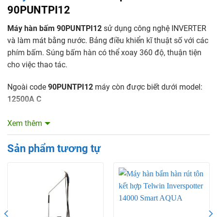
90PUNTPI12
Máy hàn bấm 90PUNTPI12
sử dụng công nghệ INVERTER
và làm mát bằng nước.
Bảng điều khiển kĩ thuật số với các
phím bấm.
Súng bấm hàn có thể xoay 360 độ, thuận tiện
cho việc thao tác.
Ngoài code
90PUNTPI12
máy còn được biết dưới model:
12500A C
Thông số kỹ thuật của
máy hàn bấm
Inverter
Xem thêm
Spanesi 90PUNTPI12
Sản phẩm tương tự
Điện áp: 400V/3ph/50Hz
Công suất danh nghĩa (tại 50%): 25 kVA
Dòng hàn thứ cấp: 11,5 kA
Điện áp không tải: 17 V
Dải biến tần (Inverter): 1500 Hz