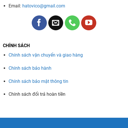
Email:
hatovico@gmail.com
CHÍNH SÁCH
Chính sách vận chuyển và giao hàng
Chính sách bảo hành
Xem thêm:
Chính sách bảo mật thông tin
Máy hàn bấm Spanesi đang được các đại
Chính sách đổi trả hoàn tiền
lý Ford sử dụng