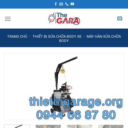
Skip
to
content
TRANG CHỦ
/
THIẾT BỊ SỬA CHỮA BODY XE
/
MÁY HÀN SỬA CHỮA
BODY