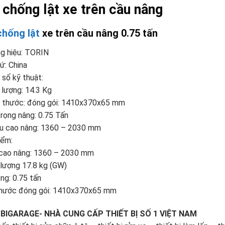
 chống lật xe trên cầu nâng
chống lật
xe trên cầu nâng 0.75 tấn
g hiệu: TORIN
ứ: China
số kỹ thuật:
 lượng: 14.3 Kg
h thước: đóng gói: 1410x370x65 mm
trọng nâng: 0.75 Tấn
ều cao nâng: 1360 – 2030 mm
iểm:
 cao nâng: 1360 – 2030 mm
lượng 17.8 kg (GW)
ọng: 0.75 tấn
thước đóng gói: 1410x370x65 mm
BIGARAGE- NHÀ CUNG CẤP THIẾT BỊ SỐ 1 VIỆT NAM