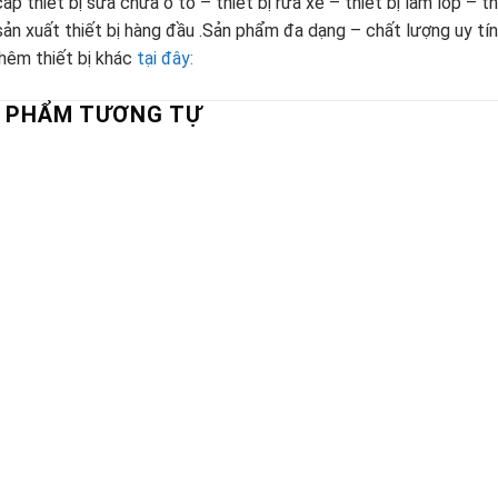
ấp thiết bị sửa chữa ô tô – thiết bị rửa xe – thiết bị làm lốp – 
ản xuất thiết bị hàng đầu .Sản phẩm đa dạng – chất lượng uy tín
êm thiết bị khác
tại đây:
 PHẨM TƯƠNG TỰ