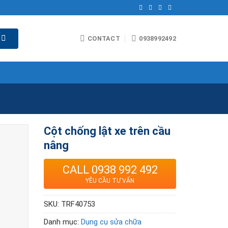
CONTACT
0938992492
Cột chống lật xe trên cầu
nâng
CALL 0938 992 492
YÊU CẦU TƯ VẤN
SKU:
TRF40753
Danh mục:
Dụng cụ sửa chữa