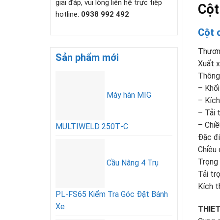
giải đáp, vui lòng liên hệ trực tiếp
Cột
hotline:
0938 992 492
Cột 
Thươn
Sản phẩm mới
Xuất x
Thông 
– Khối
Máy hàn MIG
– Kíc
– Tải 
– Chi
MULTIWELD 250T‑C
Đặc đ
Chiều
Trọng 
Cầu Nâng 4 Trụ
Tải tr
Kích 
PL-FS65 Kiểm Tra Góc Đặt Bánh
Xe
THIET