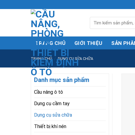
Skip
to
content
Tìm
kiếm:
TRANG CHỦ
GIỚI THIỆU
SẢN PHÂ
TRANG CHỦ
/
DỤNG CỤ SỬA CHỮA
Danh mục sản phẩm
Cầu nâng ô tô
Dụng cụ cầm tay
Dụng cụ sửa chữa
Thiết bị khí nén