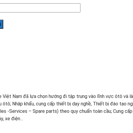
e Việt Nam đã lựa chọn hướng đi tập trung vào lĩnh vực ôtô và là
ôtô; Nhập khẩu, cung cấp thiết bị dạy nghề, Thiết bị đào tạo ngh
es -Services – Spare parts) theo quy chuẩn toàn cầu; Cung cấp p
áy, xe điện…