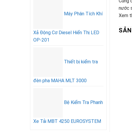
Cung c
nước s
Máy Phân Tích Khí
Xem th
SẢN
Xả Động Cơ Diesel Hiển Thị LED
OP-201
Thiết bị kiểm tra
đèn pha MAHA MLT 3000
Bệ Kiểm Tra Phanh
Xe Tải MBT 4250 EUROSYSTEM