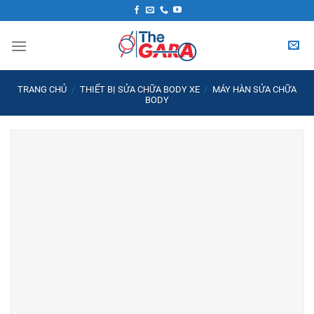
Skip
to
content
TRANG CHỦ
/
THIẾT BỊ SỬA CHỮA BODY XE
/
MÁY HÀN SỬA CHỮA
BODY