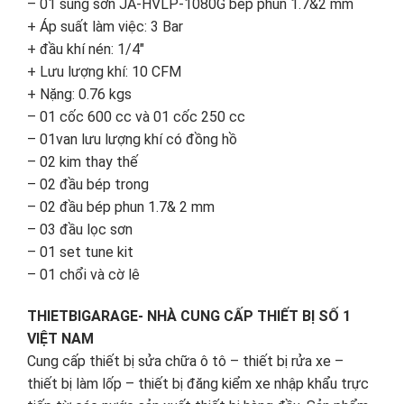
– 01 súng sơn JA-HVLP-1080G bép phun 1.7&2 mm
+ Áp suất làm việc: 3 Bar
+ đầu khí nén: 1/4″
+ Lưu lượng khí: 10 CFM
+ Nặng: 0.76 kgs
– 01 cốc 600 cc và 01 cốc 250 cc
– 01van lưu lượng khí có đồng hồ
– 02 kim thay thế
– 02 đầu bép trong
– 02 đầu bép phun 1.7& 2 mm
– 03 đầu lọc sơn
– 01 set tune kit
– 01 chổi và cờ lê
THIETBIGARAGE- NHÀ CUNG CẤP THIẾT BỊ SỐ 1
VIỆT NAM
Cung cấp thiết bị sửa chữa ô tô – thiết bị rửa xe –
thiết bị làm lốp – thiết bị đăng kiểm xe nhập khẩu trực