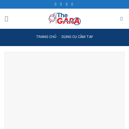
Skip
to
content
TRANG CHỦ
/
DỤNG CỤ CẦM TAY