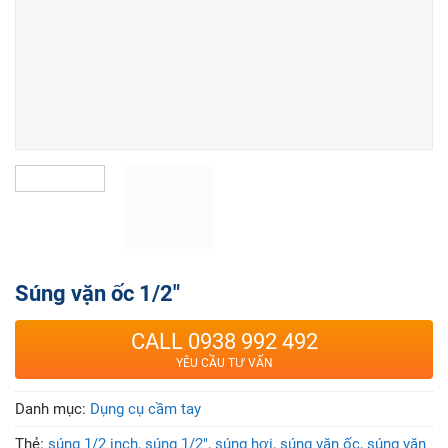
Súng vặn ốc 1/2″
CALL 0938 992 492
YÊU CẦU TƯ VẤN
Danh mục:
Dụng cụ cầm tay
Thẻ:
súng 1/2 inch
,
súng 1/2"
,
súng hơi
,
súng vặn ốc
,
súng vặn