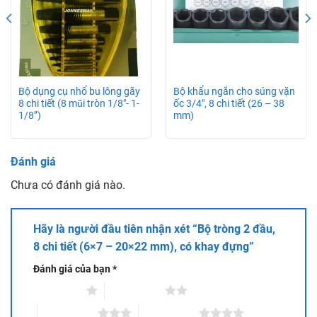
Cung cấp thiết bị sửa chữa ô tô – thiết bị rửa xe – thiết bị
làm lốp – thiết bị đăng kiểm xe nhập khẩu trực tiếp từ các
nước sản xuất thiết bị hàng đầu .Sản phẩm đa dạng –
chất lượng uy tín – giá thành hợp lí – phân phối toàn
quốc.
Bộ dụng cụ nhổ bu lông gãy
Bộ khẩu ngắn cho súng vặn
8 chi tiết (8 mũi tròn 1/8″- 1-
ốc 3/4″, 8 chi tiết (26 – 38
Xem thêm thiết bị khác
tại đây:
1/8”)
mm)
Đánh giá
Chưa có đánh giá nào.
Hãy là người đầu tiên nhận xét “Bộ tròng 2 đầu,
8 chi tiết (6×7 – 20×22 mm), có khay đựng”
Đánh giá của bạn
*
1 trên 5 sao
2 trên 5 sao
3 trên 5 sao
4 trên 5 sao