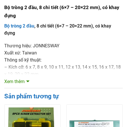
Bộ tròng 2 đầu, 8 chi tiết (6×7 – 20×22 mm), có khay
đựng
Bộ tròng 2 đầu
, 8 chi tiết (6×7 – 20×22 mm), có khay
đựng
Thương hiệu: JONNESWAY
Xuất xứ: Taiwan
Thông số kỹ thuật:
– Kích cỡ: 6 x 7, 8 x 9, 10 x 11, 12 x 13, 14 x 15, 16 x 17, 18
x 19, 20 x 22 mm
Đặc điểm:
Xem thêm
– Dùng để bắt những bu lông và ê cu có độ nghiêng 75 độ
Sản phẩm tương tự
phù hợp với các cỡ: 6 x 7, 8 x 9, 10 x 11, 12 x 13, 14 x 15, 16
x 17, 18 x 19, 20 x 22 mm.
THIETBIGARAGE- NHÀ CUNG CẤP THIẾT BỊ SỐ 1 VIỆT
NAM