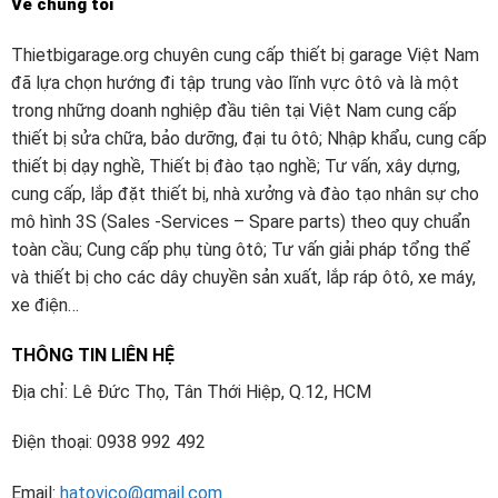
Về chúng tôi
Thietbigarage.org chuyên cung cấp thiết bị garage Việt Nam
đã lựa chọn hướng đi tập trung vào lĩnh vực ôtô và là một
trong những doanh nghiệp đầu tiên tại Việt Nam cung cấp
thiết bị sửa chữa, bảo dưỡng, đại tu ôtô; Nhập khẩu, cung cấp
thiết bị dạy nghề, Thiết bị đào tạo nghề; Tư vấn, xây dựng,
cung cấp, lắp đặt thiết bị, nhà xưởng và đào tạo nhân sự cho
mô hình 3S (Sales -Services – Spare parts) theo quy chuẩn
toàn cầu; Cung cấp phụ tùng ôtô; Tư vấn giải pháp tổng thể
và thiết bị cho các dây chuyền sản xuất, lắp ráp ôtô, xe máy,
xe điện…
THÔNG TIN LIÊN HỆ
Địa chỉ: Lê Đức Thọ, Tân Thới Hiệp, Q.12, HCM
Điện thoại: 0938 992 492
Email:
hatovico@gmail.com