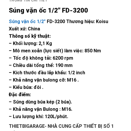
THÔNG TIN CHI TIẾT
Súng vặn ốc 1/2″ FD-3200
Súng vặn ốc 1/2″
FD-3200 Thương hiệu: Koisu
Xuất xứ: China
Thông số kỹ thuật:
– Khối lượng: 2,1 Kg
– Mô men xoắn (lực siết) làm việc: 850 Nm
– Tốc độ không tải: 6200 rpm
– Chiều dài tổng thể: 190 mm
– Kích thước đầu lắp khẩu: 1/2 inch
– Khả năng vặn bulong cỡ: M16 .
– Kiểu búa: đôi .
Đặc điểm:
– Súng dùng búa kép (2 búa).
– Khả năng vặn Bulong : M16.
– Lưu lượng khí: 120L/phút.
THIETBIGARAGE- NHÀ CUNG CẤP THIẾT BỊ SỐ 1