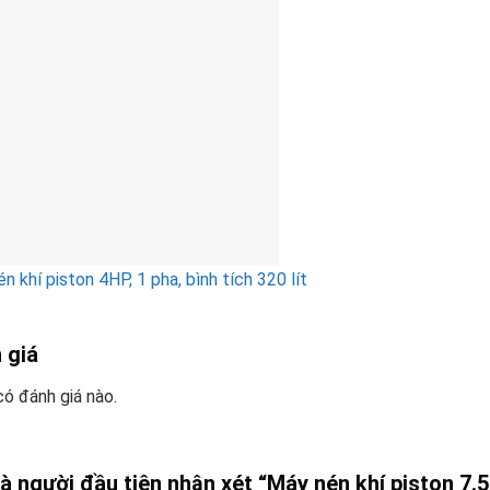
n khí piston 4HP, 1 pha, bình tích 320 lít
 giá
ó đánh giá nào.
à người đầu tiên nhận xét “Máy nén khí piston 7.5H