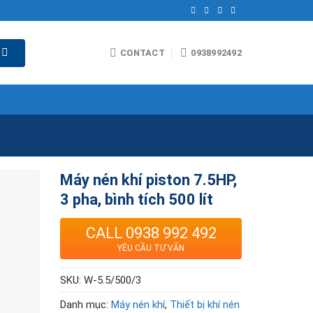
CONTACT
0938992492
Máy nén khí piston 7.5HP,
3 pha, bình tích 500 lít
CALL 0938 992 492
YÊU CẦU TƯ VẤN
SKU:
W-5.5/500/3
Danh mục:
Máy nén khí
,
Thiết bị khí nén