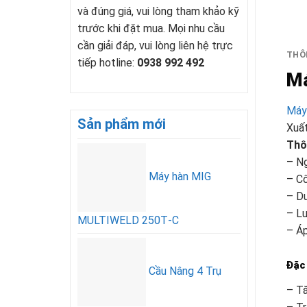
và đúng giá, vui lòng tham khảo kỹ
trước khi đặt mua. Mọi nhu cầu
cần giải đáp, vui lòng liên hệ trực
THÔN
tiếp hotline:
0938 992 492
Má
Máy 
Sản phẩm mới
Xuất
Thô
– N
Máy hàn MIG
– C
– Du
– Lư
MULTIWELD 250T‑C
– Áp
Đặc
Cầu Nâng 4 Trụ
– Tă