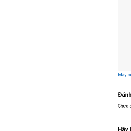
Máy né
Đánh
Chưa c
Hãy l