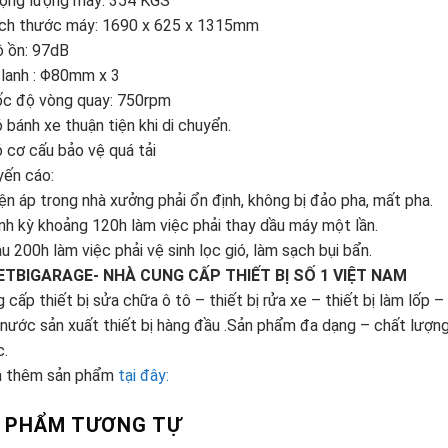
rọng lượng máy: 354 KGS
ích thước máy: 1690 x 625 x 1315mm
ộ ồn: 97dB
 lanh : Φ80mm x 3
ốc độ vòng quay: 750rpm
 bánh xe thuận tiện khi di chuyển.
 cơ cấu bảo vệ quá tải
yến cáo:
ện áp trong nhà xưởng phải ổn định, không bị đảo pha, mất pha.
nh kỳ khoảng 120h làm việc phải thay dầu máy một lần.
u 200h làm việc phải vệ sinh lọc gió, làm sạch bụi bẩn.
ETBIGARAGE- NHÀ CUNG CẤP THIẾT BỊ SỐ 1 VIỆT NAM
 cấp thiết bị sửa chữa ô tô – thiết bị rửa xe – thiết bị làm lốp 
nước sản xuất thiết bị hàng đầu .Sản phẩm đa dạng – chất lượng 
c.
 thêm sản phẩm
tại đây:
 PHẨM TƯƠNG TỰ