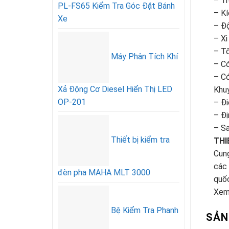
– T
PL-FS65 Kiểm Tra Góc Đặt Bánh
– K
Xe
– Đ
– Xi
– T
Máy Phân Tích Khí
– Có
– Có
Xả Động Cơ Diesel Hiển Thị LED
Khu
OP-201
– Đi
– Đị
– Sa
Thiết bị kiểm tra
THI
Cung
các 
đèn pha MAHA MLT 3000
quố
Xem
Bệ Kiểm Tra Phanh
SẢN