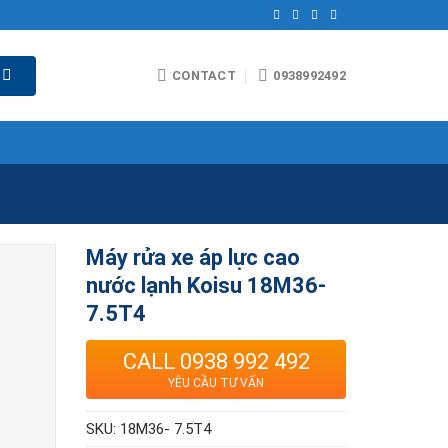
CONTACT
0938992492
Máy rửa xe áp lực cao
nước lạnh Koisu 18M36-
7.5T4
CALL 0938 992 492
YÊU CẦU TƯ VẤN
SKU:
18M36- 7.5T4