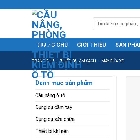
Skip
to
content
Tìm
kiếm:
TRANG CHỦ
GIỚI THIỆU
SẢN PHÂ
TRANG CHỦ
/
THIẾT BỊ LÀM SẠCH
/
MÁY RỬA XE
Danh mục sản phẩm
Cầu nâng ô tô
Dụng cụ cầm tay
Dụng cụ sửa chữa
Thiết bị khí nén