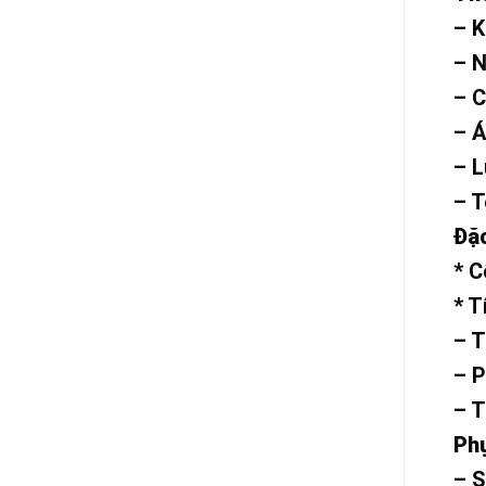
– K
– N
– C
– Á
– L
– T
Đặ
* C
* T
– T
– P
– T
Phụ
– 