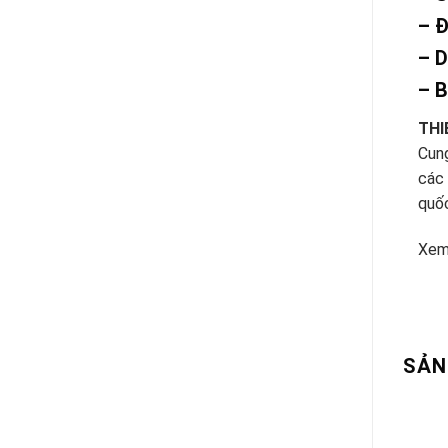
– 
– D
– B
THI
Cung
các 
quố
Xem
SẢN