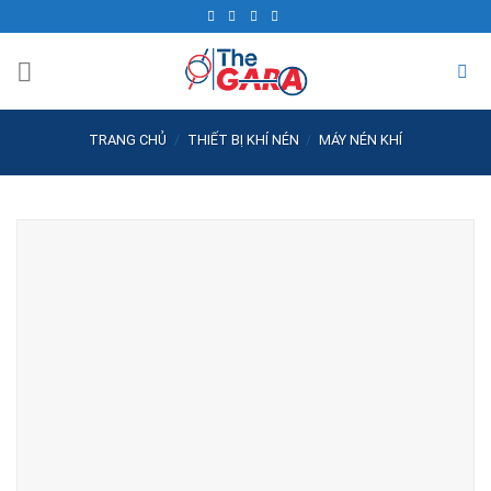
Skip
to
content
TRANG CHỦ
/
THIẾT BỊ KHÍ NÉN
/
MÁY NÉN KHÍ