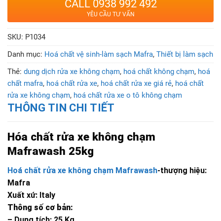
CALL 0938 992 492
YÊU CẦU TƯ VẤN
SKU:
P1034
Danh mục:
Hoá chất vệ sinh-làm sạch Mafra
,
Thiết bị làm sạch
Thẻ:
dung dịch rửa xe không chạm
,
hoá chất không chạm
,
hoá
chất mafra
,
hoá chất rửa xe
,
hoá chất rửa xe giá rẻ
,
hoá chất
rửa xe không chạm
,
hoá chất rửa xe o tô không chạm
THÔNG TIN CHI TIẾT
Hóa chất rửa xe không chạm
Mafrawash 25kg
Hoá chất rửa xe không chạm Mafrawash
-thượng hiệu:
Mafra
Xuất xứ: Italy
Thông số cơ bản:
– Dung tích: 25 Kg