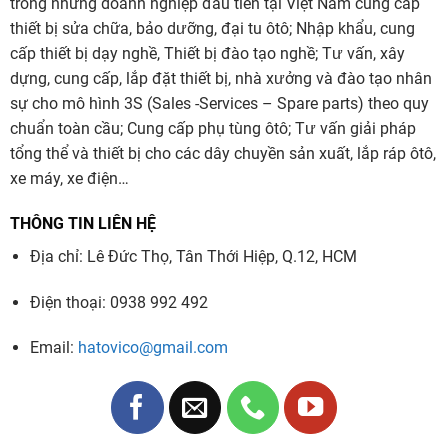
trong những doanh nghiệp đầu tiên tại Việt Nam cung cấp
thiết bị sửa chữa, bảo dưỡng, đại tu ôtô; Nhập khẩu, cung
cấp thiết bị dạy nghề, Thiết bị đào tạo nghề; Tư vấn, xây
dựng, cung cấp, lắp đặt thiết bị, nhà xưởng và đào tạo nhân
sự cho mô hình 3S (Sales -Services – Spare parts) theo quy
chuẩn toàn cầu; Cung cấp phụ tùng ôtô; Tư vấn giải pháp
Thông số kỹ thuật cầu nâng hai trụ thủy lực
tổng thể và thiết bị cho các dây chuyền sản xuất, lắp ráp ôtô,
Ravaglioli KPH370.45K
xe máy, xe điện…
Tải trọng nâng:
4.5 tấn
THÔNG TIN LIÊN HỆ
Khoảng rộng thông xe:
2600mm
Địa chỉ: Lê Đức Thọ, Tân Thới Hiệp, Q.12, HCM
Khoảng cách giữa 2 trụ:
2870mm
Chiều cao nâng tối đa:
2005mm
Điện thoại: 0938 992 492
Chiều cao bát kê điều chỉnh:
95 – 135mm
Email:
hatovico@gmail.com
Chiều cao trụ:
4165 – 4065mm
Chiều dài tay nâng phía trước:
501 – 970mm
Chiều dài tay nâng phía sau:
845 – 1235mm