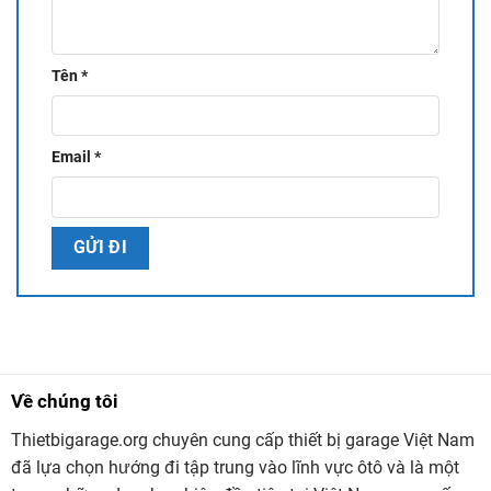
✔
Công nghệ cắt hàn bằng robot
, đảm bảo chất lượng gia
công hoàn hảo, nâng cao tuổi thọ sử dụng.
Tên
*
✔
Thiết kế tay nâng linh hoạt
, phù hợp với nhiều dòng xe ô
tô khác nhau, từ xe du lịch đến xe tải nhẹ.
Email
*
Về chúng tôi
Thietbigarage.org chuyên cung cấp thiết bị garage Việt Nam
đã lựa chọn hướng đi tập trung vào lĩnh vực ôtô và là một