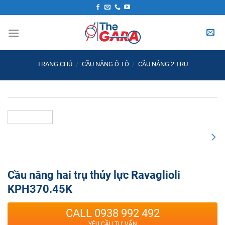
Skip
to
content
TRANG CHỦ
/
CẦU NÂNG Ô TÔ
/
CẦU NÂNG 2 TRỤ
Cầu nâng hai trụ thủy lực Ravaglioli
KPH370.45K
CALL 0938 992 492
YÊU CẦU TƯ VẤN