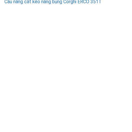
Cầu nâng cắt kéo nâng bụng Corghi ERCO 351T