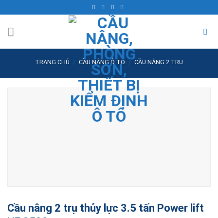
Skip
to
content
TRANG CHỦ
/
CẦU NÂNG Ô TÔ
/
CẦU NÂNG 2 TRỤ
Cầu nâng 2 trụ thủy lực 3.5 tấn Power lift