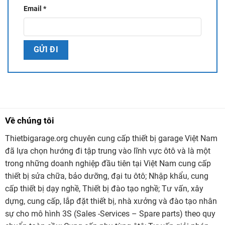
NAM
Email
*
Cung cấp thiết bị sửa chữa ô tô – thiết bị rửa xe – thiết bị
làm lốp – thiết bị đăng kiểm xe nhập khẩu trực tiếp từ các
nước sản xuất thiết bị hàng đầu .Sản phẩm đa dạng –
chất lượng uy tín – giá thành hợp lí – phân phối toàn
quốc.
HOTLINE: 0971334902
Website:
https://thietbigarage.org/
Về chúng tôi
Thietbigarage.org chuyên cung cấp thiết bị garage Việt Nam
đã lựa chọn hướng đi tập trung vào lĩnh vực ôtô và là một
trong những doanh nghiệp đầu tiên tại Việt Nam cung cấp
thiết bị sửa chữa, bảo dưỡng, đại tu ôtô; Nhập khẩu, cung
cấp thiết bị dạy nghề, Thiết bị đào tạo nghề; Tư vấn, xây
dựng, cung cấp, lắp đặt thiết bị, nhà xưởng và đào tạo nhân
sự cho mô hình 3S (Sales -Services – Spare parts) theo quy