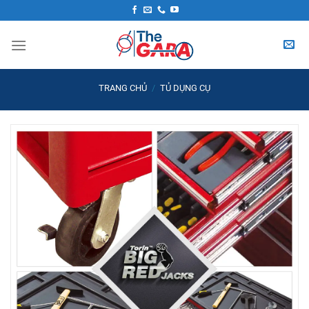
Skip
to
content
TRANG CHỦ
/
TỦ DỤNG CỤ