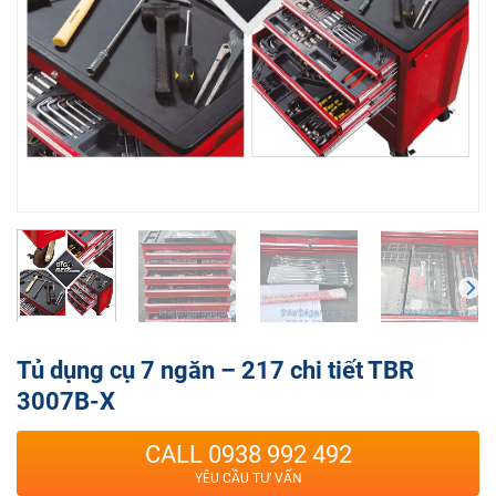
Tủ dụng cụ 7 ngăn – 217 chi tiết TBR
3007B-X
CALL 0938 992 492
YÊU CẦU TƯ VẤN