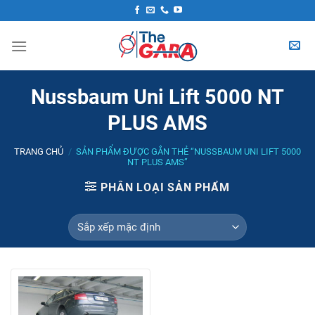
Skip
to
content
Nussbaum Uni Lift 5000 NT
PLUS AMS
TRANG CHỦ
/
SẢN PHẨM ĐƯỢC GẮN THẺ “NUSSBAUM UNI LIFT 5000
NT PLUS AMS”
PHÂN LOẠI SẢN PHẨM