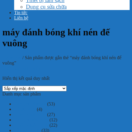
Thiết bị làm sạch
Dụng cụ sửa chữa
Tin tức
Liên hệ
máy đánh bóng khí nén đế
vuông
Trang chủ
/
Sản phẩm được gắn thẻ “máy đánh bóng khí nén đế
vuông”
Phân loại sản phẩm
Hiển thị kết quả duy nhất
Danh mục sản phẩm
Dụng cụ cầm tay
(53)
Tủ dụng cụ
(4)
Thiết bị làm sạch
(27)
Dụng cụ sửa chữa
(12)
Thiết bị kiểm định
(22)
Cầu nâng ô tô
(33)