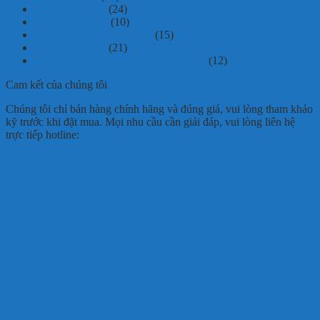
Thiết bị làm lốp
(24)
Thiết bị sơn ô tô
(10)
Thiết bị sửa chữa body xe
(15)
Thiết bị khí nén
(21)
Thiết bị sửa chữa điện - điện lạnh ô tô
(12)
Cam kết của chúng tôi
Chúng tôi chỉ bán hàng chính hãng và đúng giá, vui lòng tham khảo
kỹ trước khi đặt mua. Mọi nhu cầu cần giải đáp, vui lòng liên hệ
trực tiếp hotline:
0938 992 492