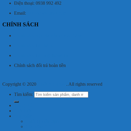
Điện thoại: 0938 992 492
Email:
hatovico@gmail.com
CHÍNH SÁCH
Chính sách vận chuyển và giao hàng
Chính sách bảo hành
Chính sách bảo mật thông tin
Chính sách đổi trả hoàn tiền
Copyright © 2020
Thiết bị Garage
. All rights reserved
Tìm kiếm:
Trang chủ
Giới thiệu
Sản phâm
Thiết bị kiểm định
Cầu nâng ô tô