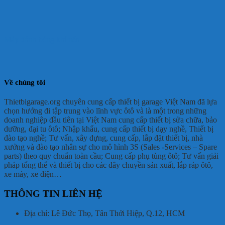
Máy đánh bóng khí nén
Về chúng tôi
Thietbigarage.org chuyên cung cấp thiết bị garage Việt Nam đã lựa
chọn hướng đi tập trung vào lĩnh vực ôtô và là một trong những
doanh nghiệp đầu tiên tại Việt Nam cung cấp thiết bị sửa chữa, bảo
dưỡng, đại tu ôtô; Nhập khẩu, cung cấp thiết bị dạy nghề, Thiết bị
đào tạo nghề; Tư vấn, xây dựng, cung cấp, lắp đặt thiết bị, nhà
xưởng và đào tạo nhân sự cho mô hình 3S (Sales -Services – Spare
parts) theo quy chuẩn toàn cầu; Cung cấp phụ tùng ôtô; Tư vấn giải
pháp tổng thể và thiết bị cho các dây chuyền sản xuất, lắp ráp ôtô,
xe máy, xe điện…
THÔNG TIN LIÊN HỆ
Địa chỉ: Lê Đức Thọ, Tân Thới Hiệp, Q.12, HCM