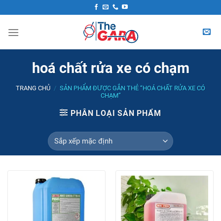
Skip
to
content
hoá chất rửa xe có chạm
TRANG CHỦ
/
SẢN PHẨM ĐƯỢC GẮN THẺ “HOÁ CHẤT RỬA XE CÓ
CHẠM”
PHÂN LOẠI SẢN PHẨM