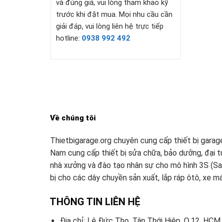
và đúng giá, vui lòng tham khảo kỹ
trước khi đặt mua. Mọi nhu cầu cần
giải đáp, vui lòng liên hệ trực tiếp
hotline:
0938 992 492
Về chúng tôi
Thietbigarage.org chuyên cung cấp thiết bị garag
Nam cung cấp thiết bị sửa chữa, bảo dưỡng, đại tu 
nhà xưởng và đào tạo nhân sự cho mô hình 3S (Sal
bị cho các dây chuyền sản xuất, lắp ráp ôtô, xe m
THÔNG TIN LIÊN HỆ
Địa chỉ: Lê Đức Thọ, Tân Thới Hiệp, Q.12, HCM