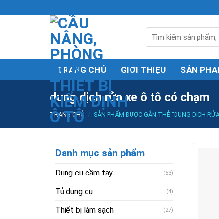
Skip
to
content
Tìm
kiếm:
TRANG CHỦ
GIỚI THIỆU
SẢN PHÂ
dung dịch rửa xe ô tô có chạm
TRANG CHỦ
/
SẢN PHẨM ĐƯỢC GẮN THẺ “DUNG DỊCH RỬA
Danh mục sản phẩm
Dụng cụ cầm tay
(53)
Tủ dụng cụ
(4)
Thiết bị làm sạch
(27)