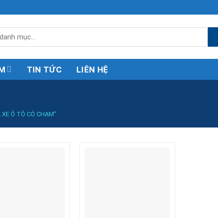
M
TIN TỨC
LIÊN HỆ
 XE Ô TÔ CÓ CHẠM”