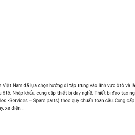
e Việt Nam đã lựa chọn hướng đi tập trung vào lĩnh vực ôtô và là
ôtô; Nhập khẩu, cung cấp thiết bị dạy nghề, Thiết bị đào tạo ngh
es -Services – Spare parts) theo quy chuẩn toàn cầu; Cung cấp p
áy, xe điện…